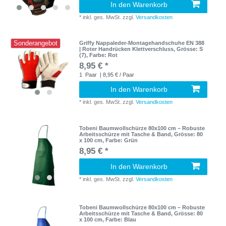
In den Warenkorb
*
inkl. ges. MwSt.
zzgl.
Versandkosten
Sonderangebot
Griffy Nappaleder-Montagehandschuhe EN 388
| Roter Handrücken Klettverschluss
, Grösse: S
(7)
, Farbe: Rot
8,95 € *
1
Paar
| 8,95 € / Paar
In den Warenkorb
*
inkl. ges. MwSt.
zzgl.
Versandkosten
Tobeni Baumwollschürze 80x100 cm – Robuste
Arbeitsschürze mit Tasche & Band
, Grösse: 80
x 100 cm
, Farbe: Grün
8,95 € *
In den Warenkorb
*
inkl. ges. MwSt.
zzgl.
Versandkosten
Tobeni Baumwollschürze 80x100 cm – Robuste
Arbeitsschürze mit Tasche & Band
, Grösse: 80
x 100 cm
, Farbe: Blau