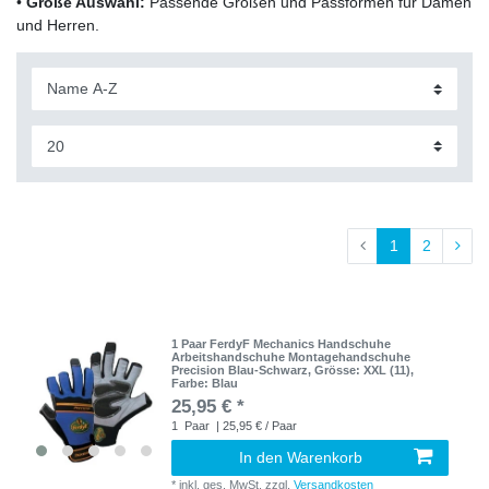
•
Große Auswahl:
Passende Größen und Passformen für Damen
und Herren.
1
2
1 Paar FerdyF Mechanics Handschuhe
Arbeitshandschuhe Montagehandschuhe
Precision Blau-Schwarz
, Grösse: XXL (11)
,
Farbe: Blau
25,95 € *
1
Paar
| 25,95 € / Paar
In den Warenkorb
*
inkl. ges. MwSt.
zzgl.
Versandkosten