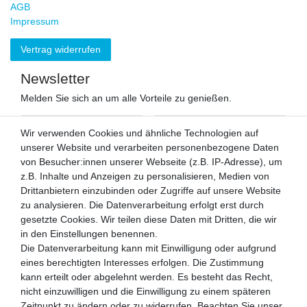
AGB
Impressum
Vertrag widerrufen
Newsletter
Melden Sie sich an um alle Vorteile zu genießen.
VORNAME
NACHNAME
Wir verwenden Cookies und ähnliche Technologien auf
unserer Website und verarbeiten personenbezogene Daten
Newsletter
von Besucher:innen unserer Webseite (z.B. IP-Adresse), um
E-MAIL **
Honig
z.B. Inhalte und Anzeigen zu personalisieren, Medien von
Drittanbietern einzubinden oder Zugriffe auf unsere Website
Hiermit bestätige ich, dass ich die
Daten­schutz­erklärung
gelesen habe.
zu analysieren. Die Datenverarbeitung erfolgt erst durch
Meine Einwilligung kann ich jederzeit widerrufen.**
gesetzte Cookies. Wir teilen diese Daten mit Dritten, die wir
in den Einstellungen benennen.
Abonnieren
Die Datenverarbeitung kann mit Einwilligung oder aufgrund
eines berechtigten Interesses erfolgen. Die Zustimmung
** Hierbei handelt es sich um ein Pflichtfeld.
kann erteilt oder abgelehnt werden. Es besteht das Recht,
Zahlen Sie bequem per
nicht einzuwilligen und die Einwilligung zu einem späteren
Zeitpunkt zu ändern oder zu widerrufen. Beachten Sie unser