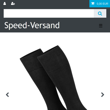
0,00 EUR
☰