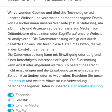
Melden Sie sich an um alle Vorteile zu genießen.
VORNAME
NACHNAME
Wir verwenden Cookies und ähnliche Technologien auf
unserer Website und verarbeiten personenbezogene Daten
Newsletter
von Besucher:innen unserer Webseite (z.B. IP-Adresse), um
E-MAIL **
Honig
z.B. Inhalte und Anzeigen zu personalisieren, Medien von
Drittanbietern einzubinden oder Zugriffe auf unsere Website
Hiermit bestätige ich, dass ich die
Daten­schutz­erklärung
gelesen habe.
zu analysieren. Die Datenverarbeitung erfolgt erst durch
Meine Einwilligung kann ich jederzeit widerrufen.**
gesetzte Cookies. Wir teilen diese Daten mit Dritten, die wir
in den Einstellungen benennen.
Abonnieren
Die Datenverarbeitung kann mit Einwilligung oder aufgrund
eines berechtigten Interesses erfolgen. Die Zustimmung
** Hierbei handelt es sich um ein Pflichtfeld.
kann erteilt oder abgelehnt werden. Es besteht das Recht,
Zahlen Sie bequem per
nicht einzuwilligen und die Einwilligung zu einem späteren
Zeitpunkt zu ändern oder zu widerrufen. Beachten Sie unser
Impressum
und weitere Hinweise zur Verwendung
personenbezogener Daten in unserer
Daten­schutz­erklärung
.
Essenziell
gesichert durch
Statistik
Externe Medien
PayPal