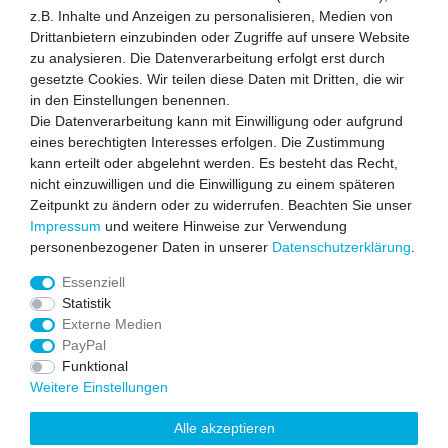
Honig
z.B. Inhalte und Anzeigen zu personalisieren, Medien von
Drittanbietern einzubinden oder Zugriffe auf unsere Website
Hiermit bestätige ich, dass ich die
Daten­schutz­erklärung
gelesen habe.
zu analysieren. Die Datenverarbeitung erfolgt erst durch
Meine Einwilligung kann ich jederzeit widerrufen.**
gesetzte Cookies. Wir teilen diese Daten mit Dritten, die wir
in den Einstellungen benennen.
Abonnieren
Die Datenverarbeitung kann mit Einwilligung oder aufgrund
eines berechtigten Interesses erfolgen. Die Zustimmung
** Hierbei handelt es sich um ein Pflichtfeld.
kann erteilt oder abgelehnt werden. Es besteht das Recht,
Zahlen Sie bequem per
nicht einzuwilligen und die Einwilligung zu einem späteren
Zeitpunkt zu ändern oder zu widerrufen. Beachten Sie unser
Impressum
und weitere Hinweise zur Verwendung
personenbezogener Daten in unserer
Daten­schutz­erklärung
.
Essenziell
gesichert durch
Statistik
Externe Medien
PayPal
Funktional
Weitere Einstellungen
© 2012 by Thomas Müller Groß- und Einzelhandel
Shopsoftware
Alle akzeptieren
by plentyMarkets