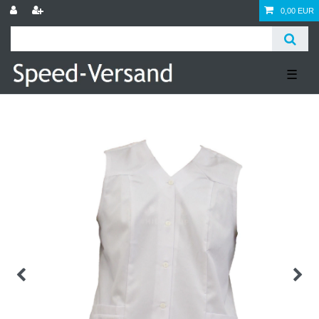
0,00 EUR
☰