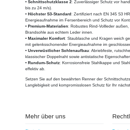
•
Schnittschutzklasse 2
: Zuverlässiger Schutz vor han
bis zu 24 m/s).
•
Höchster S3-Standard
: Zertifiziert nach EN 345 S3 HR
Energieaufnahme im Fersenbereich und Schutz vor Kon
•
Premium-Materialien
: Robustes Rind-Vollleder außen,
Brandsohle aus echtem Leder innen.
•
Maximaler Komfort
: Staublasche und Kragen weich gep
mit gelenksschonender Energieaufnahme im geschlosse
•
Unverwüstlicher Sohlenaufbau
: Abriebfeste, rutsc
klassischer Doppelnaht sowie antistatische Eigenschaft
•
Rundum-Schutz
: Korrosionsfreie Stahlkappe und Sta
effektiv ab.
Setzen Sie auf den bewährten Renner der Schnittschutzse
Langlebigkeit und kompromisslosen Schutz für Ihr nächst
Mehr über uns
Recht