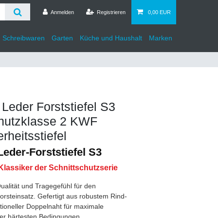
Anmelden
Registrieren
0,00 EUR
d Schreibwaren
Garten
Küche und Haushalt
Marken
eder Forststiefel S3
chutzklasse 2 KWF
rheitsstiefel
eder-Forststiefel S3
Klassiker der Schnittschutzserie
ualität und Tragegefühl für den
orsteinsatz. Gefertigt aus robustem Rind-
ditioneller Doppelnaht für maximale
ter härtesten Bedingungen.