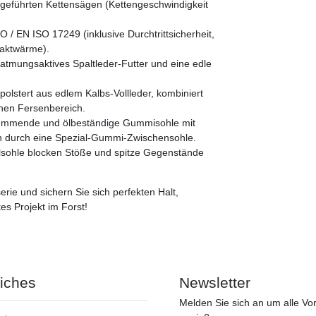
dgeführten Kettensägen (Kettengeschwindigkeit
O / EN ISO 17249 (inklusive Durchtrittsicherheit,
taktwärme).
 atmungsaktives Spaltleder-Futter und eine edle
olstert aus edlem Kalbs-Vollleder, kombiniert
nen Fersenbereich.
hhemmende und ölbeständige Gummisohle mit
en durch eine Spezial-Gummi-Zwischensohle.
hlsohle blocken Stöße und spitze Gegenstände
rie und sichern Sie sich perfekten Halt,
es Projekt im Forst!
liches
Newsletter
Melden Sie sich an um alle Vor