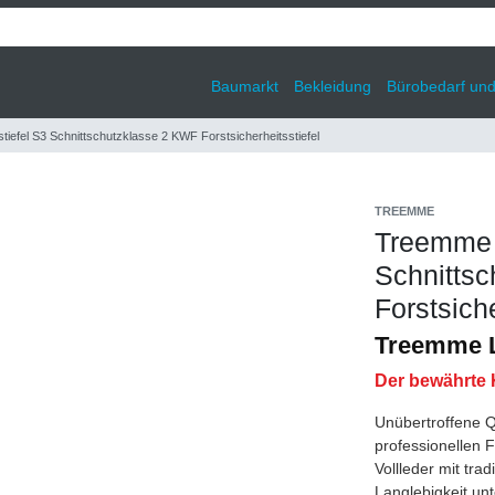
Baumarkt
Bekleidung
Bürobedarf un
iefel S3 Schnittschutzklasse 2 KWF Forstsicherheitsstiefel
TREEMME
Treemme L
Schnitts
Forstsiche
Treemme L
Der bewährte 
Unübertroffene Q
professionellen F
Vollleder mit tra
Langlebigkeit un