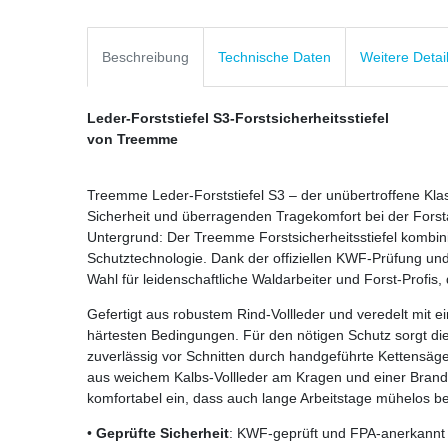
Beschreibung
Technische Daten
Weitere Detai
Leder-Forststiefel S3-Forstsicherheitsstiefel
von Treemme
Treemme Leder-Forststiefel S3 – der unübertroffene Klas
Sicherheit und überragenden Tragekomfort bei der Forsta
Untergrund: Der Treemme Forstsicherheitsstiefel kombini
Schutztechnologie. Dank der offiziellen KWF-Prüfung und
Wahl für leidenschaftliche Waldarbeiter und Forst-Profi
Gefertigt aus robustem Rind-Vollleder und veredelt mit e
härtesten Bedingungen. Für den nötigen Schutz sorgt die z
zuverlässig vor Schnitten durch handgeführte Kettensägen
aus weichem Kalbs-Vollleder am Kragen und einer Bran
komfortabel ein, dass auch lange Arbeitstage mühelos be
•
Geprüfte Sicherheit
: KWF-geprüft und FPA-anerkannt f