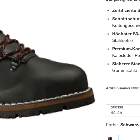
Zertifizierte 
Schnittschut
Kettengeschwi
Höchster S3
Stahlsohle
Premium-Kom
Kalbsleder-Po
Sicherer Sta
Gummisohle
Artikelnummer
0002
GRÖSSE
Farbe:
Schwarz