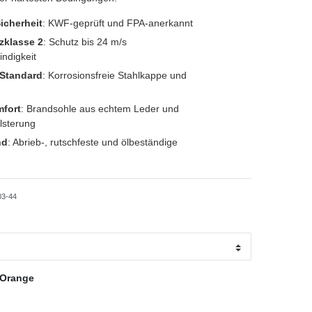
Sicherheit
: KWF-geprüft und FPA-anerkannt
zklasse 2
: Schutz bis 24 m/s
ndigkeit
-Standard
: Korrosionsfreie Stahlkappe und
fort
: Brandsohle aus echtem Leder und
lsterung
nd
: Abrieb-, rutschfeste und ölbeständige
03-44
-Orange