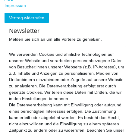
Impressum
Vertrag widerrufen
Newsletter
Melden Sie sich an um alle Vorteile zu genießen.
VORNAME
NACHNAME
Wir verwenden Cookies und ähnliche Technologien auf
unserer Website und verarbeiten personenbezogene Daten
Newsletter
von Besucher:innen unserer Webseite (z.B. IP-Adresse), um
E-MAIL **
Honig
z.B. Inhalte und Anzeigen zu personalisieren, Medien von
Drittanbietern einzubinden oder Zugriffe auf unsere Website
Hiermit bestätige ich, dass ich die
Daten­schutz­erklärung
gelesen habe.
zu analysieren. Die Datenverarbeitung erfolgt erst durch
Meine Einwilligung kann ich jederzeit widerrufen.**
gesetzte Cookies. Wir teilen diese Daten mit Dritten, die wir
in den Einstellungen benennen.
Abonnieren
Die Datenverarbeitung kann mit Einwilligung oder aufgrund
eines berechtigten Interesses erfolgen. Die Zustimmung
** Hierbei handelt es sich um ein Pflichtfeld.
kann erteilt oder abgelehnt werden. Es besteht das Recht,
Zahlen Sie bequem per
nicht einzuwilligen und die Einwilligung zu einem späteren
Zeitpunkt zu ändern oder zu widerrufen. Beachten Sie unser