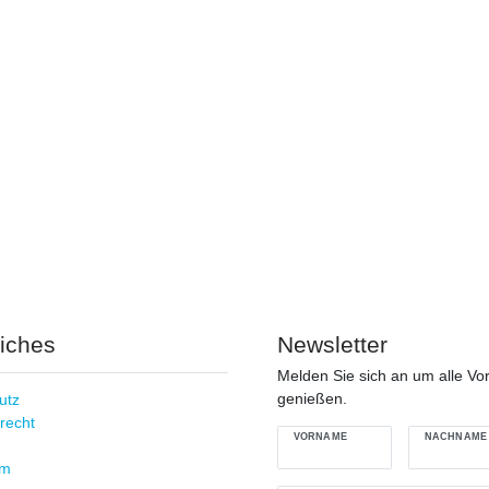
liches
Newsletter
Melden Sie sich an um alle Vor
genießen.
utz
recht
VORNAME
NACHNAME
um