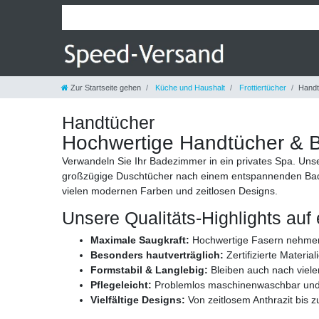
Zur Startseite gehen
Küche und Haushalt
Frottiertücher
Handt
Handtücher
Hochwertige Handtücher & Ba
Verwandeln Sie Ihr Badezimmer in ein privates Spa. Unse
großzügige Duschtücher nach einem entspannenden Bad od
vielen modernen Farben und zeitlosen Designs.
Unsere Qualitäts-Highlights auf 
Maximale Saugkraft:
Hochwertige Fasern nehmen 
Besonders hautverträglich:
Zertifizierte Materi
Formstabil & Langlebig:
Bleiben auch nach viel
Pflegeleicht:
Problemlos maschinenwaschbar und 
Vielfältige Designs:
Von zeitlosem Anthrazit bis z