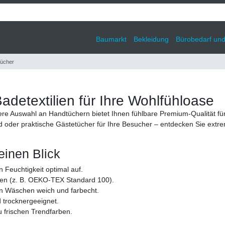
Baumarkt
Bekleidung
Bürobedarf un
ücher
detextilien für Ihre Wohlfühloase
re Auswahl an Handtüchern bietet Ihnen fühlbare Premium-Qualität für
er praktische Gästetücher für Ihre Besucher – entdecken Sie extrem s
einen Blick
Feuchtigkeit optimal auf.
alien (z. B. OEKO-TEX Standard 100).
en Wäschen weich und farbecht.
trocknergeeignet.
u frischen Trendfarben.