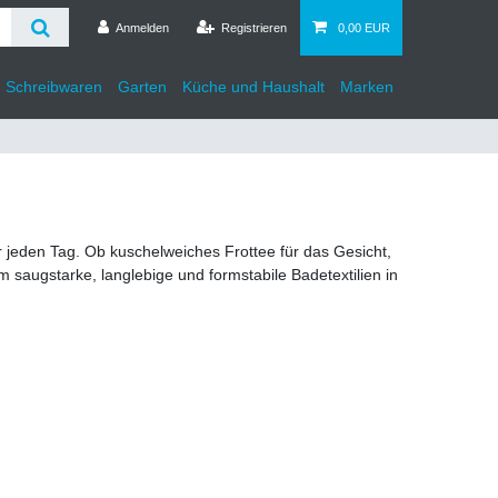
Anmelden
Registrieren
0,00 EUR
d Schreibwaren
Garten
Küche und Haushalt
Marken
 jeden Tag. Ob kuschelweiches Frottee für das Gesicht,
augstarke, langlebige und formstabile Badetextilien in