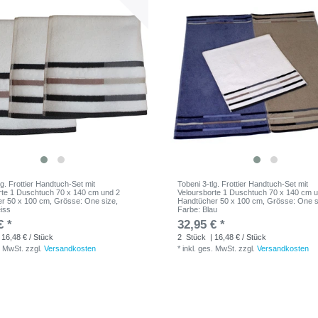
lg. Frottier Handtuch-Set mit
Tobeni 3-tlg. Frottier Handtuch-Set mit
rte 1 Duschtuch 70 x 140 cm und 2
Veloursborte 1 Duschtuch 70 x 140 cm 
r 50 x 100 cm
, Grösse: One size
,
Handtücher 50 x 100 cm
, Grösse: One s
iss
Farbe: Blau
€ *
32,95 € *
 16,48 € / Stück
2
Stück
| 16,48 € / Stück
. MwSt.
zzgl.
Versandkosten
*
inkl. ges. MwSt.
zzgl.
Versandkosten