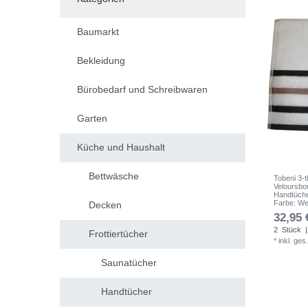
Baumarkt
Bekleidung
Bürobedarf und Schreibwaren
Garten
Küche und Haushalt
Bettwäsche
Tobeni 3-t
Veloursbo
Handtüche
Farbe: We
Decken
32,95 
2
Stück
|
Frottiertücher
*
inkl. ges
Saunatücher
Handtücher