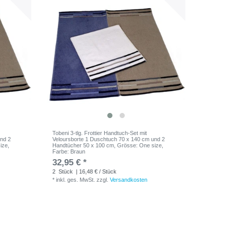
Tobeni 3-tlg. Frottier Handtuch-Set mit
und 2
Veloursborte 1 Duschtuch 70 x 140 cm und 2
ize
,
Handtücher 50 x 100 cm
, Grösse: One size
,
Farbe: Braun
32,95 € *
2
Stück
| 16,48 € / Stück
*
inkl. ges. MwSt.
zzgl.
Versandkosten