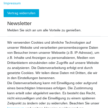
Impressum
Vertrag widerrufen
Newsletter
Melden Sie sich an um alle Vorteile zu genießen.
VORNAME
NACHNAME
Wir verwenden Cookies und ähnliche Technologien auf
unserer Website und verarbeiten personenbezogene Daten
Newsletter
von Besucher:innen unserer Webseite (z.B. IP-Adresse), um
E-MAIL **
Honig
z.B. Inhalte und Anzeigen zu personalisieren, Medien von
Drittanbietern einzubinden oder Zugriffe auf unsere Website
Hiermit bestätige ich, dass ich die
Daten­schutz­erklärung
gelesen habe.
zu analysieren. Die Datenverarbeitung erfolgt erst durch
Meine Einwilligung kann ich jederzeit widerrufen.**
gesetzte Cookies. Wir teilen diese Daten mit Dritten, die wir
in den Einstellungen benennen.
Abonnieren
Die Datenverarbeitung kann mit Einwilligung oder aufgrund
eines berechtigten Interesses erfolgen. Die Zustimmung
** Hierbei handelt es sich um ein Pflichtfeld.
kann erteilt oder abgelehnt werden. Es besteht das Recht,
Zahlen Sie bequem per
nicht einzuwilligen und die Einwilligung zu einem späteren
Zeitpunkt zu ändern oder zu widerrufen. Beachten Sie unser