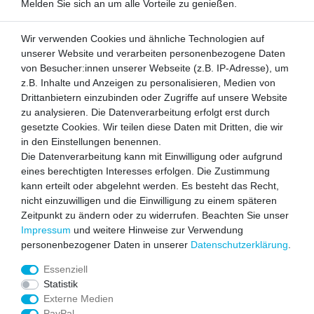
Melden Sie sich an um alle Vorteile zu genießen.
VORNAME
NACHNAME
Wir verwenden Cookies und ähnliche Technologien auf
unserer Website und verarbeiten personenbezogene Daten
Newsletter
von Besucher:innen unserer Webseite (z.B. IP-Adresse), um
E-MAIL **
Honig
z.B. Inhalte und Anzeigen zu personalisieren, Medien von
Drittanbietern einzubinden oder Zugriffe auf unsere Website
Hiermit bestätige ich, dass ich die
Daten­schutz­erklärung
gelesen habe.
zu analysieren. Die Datenverarbeitung erfolgt erst durch
Meine Einwilligung kann ich jederzeit widerrufen.**
gesetzte Cookies. Wir teilen diese Daten mit Dritten, die wir
in den Einstellungen benennen.
Abonnieren
Die Datenverarbeitung kann mit Einwilligung oder aufgrund
eines berechtigten Interesses erfolgen. Die Zustimmung
** Hierbei handelt es sich um ein Pflichtfeld.
kann erteilt oder abgelehnt werden. Es besteht das Recht,
Zahlen Sie bequem per
nicht einzuwilligen und die Einwilligung zu einem späteren
Zeitpunkt zu ändern oder zu widerrufen. Beachten Sie unser
Impressum
und weitere Hinweise zur Verwendung
personenbezogener Daten in unserer
Daten­schutz­erklärung
.
Essenziell
gesichert durch
Statistik
Externe Medien
PayPal